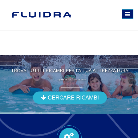
Toggle
navigat
TROVA TUTTI I RICAMBI PER LA TUA ATTREZZATURA
spareparts.fluidra.com
CERCARE RICAMBI