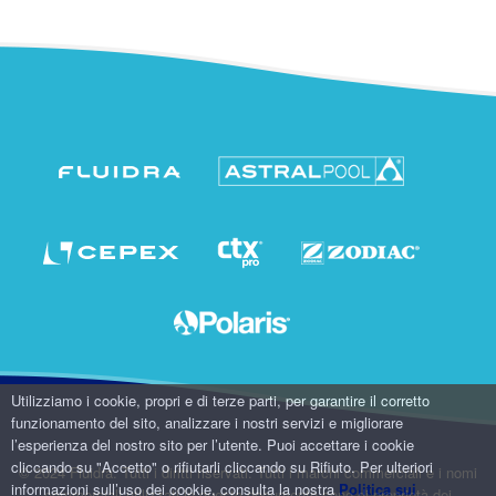
Utilizziamo i cookie, propri e di terze parti, per garantire il corretto
funzionamento del sito, analizzare i nostri servizi e migliorare
l’esperienza del nostro sito per l’utente. Puoi accettare i cookie
cliccando su "Accetto" o rifiutarli cliccando su Rifiuto. Per ulteriori
© 2024 Fluidra. Tutti i diritti riservati. Tutti i marchi commerciali e i nomi
informazioni sull’uso dei cookie, consulta la nostra
Politica sui
commerciali utilizzati in questo documento sono di proprietà dei