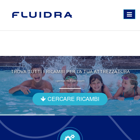
Toggle
navigat
TROVA TUTTI I RICAMBI PER LA TUA ATTREZZATURA
spareparts.fluidra.com
CERCARE RICAMBI