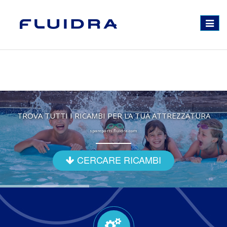
Toggle
navigat
TROVA TUTTI I RICAMBI PER LA TUA ATTREZZATURA
spareparts.fluidra.com
CERCARE RICAMBI