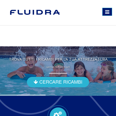
Toggle
navigat
TROVA TUTTI I RICAMBI PER LA TUA ATTREZZATURA
spareparts.fluidra.com
CERCARE RICAMBI