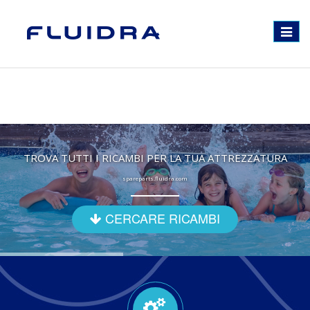
Toggle
navigat
TROVA TUTTI I RICAMBI PER LA TUA ATTREZZATURA
spareparts.fluidra.com
CERCARE RICAMBI