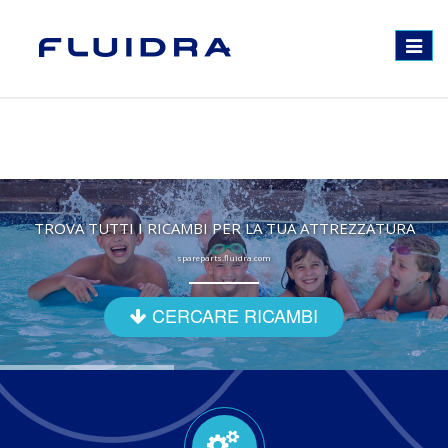
Toggle
navigat
TROVA TUTTI I RICAMBI PER LA TUA ATTREZZATURA
spareparts.fluidra.com
CERCARE RICAMBI