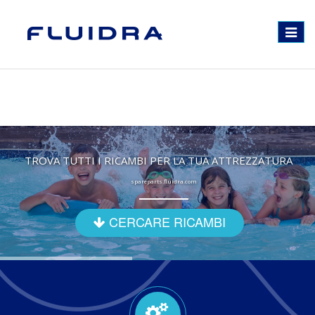
Toggle
navigat
TROVA TUTTI I RICAMBI PER LA TUA ATTREZZATURA
spareparts.fluidra.com
CERCARE RICAMBI