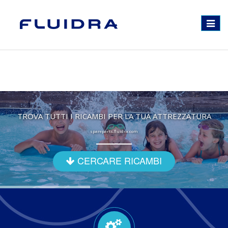
Toggle
navigat
TROVA TUTTI I RICAMBI PER LA TUA ATTREZZATURA
spareparts.fluidra.com
CERCARE RICAMBI