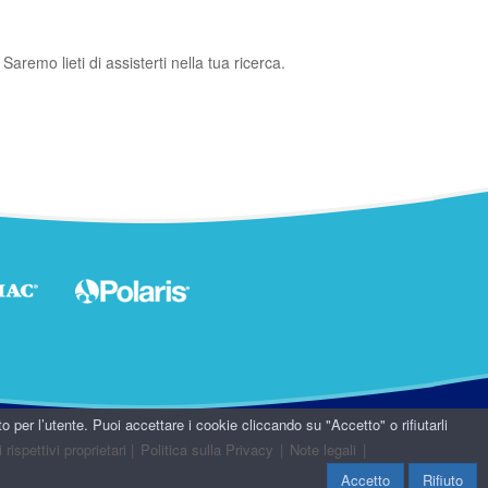
aremo lieti di assisterti nella tua ricerca.
ito per l’utente. Puoi accettare i cookie cliccando su "Accetto" o rifiutarli
 rispettivi proprietari
|
Politica sulla Privacy
|
Note legali
|
Accetto
Rifiuto