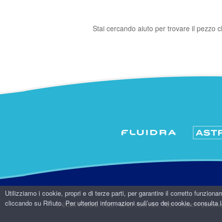
Stai cercando aiuto per trovare il pezzo ch
Utilizziamo i cookie, propri e di terze parti, per garantire il corretto funziona
cliccando su Rifiuto. Per ulteriori informazioni sull’uso dei cookie, consulta
© 2024 Fluidra. Tutti i diritti riservati. Tutti i marchi com