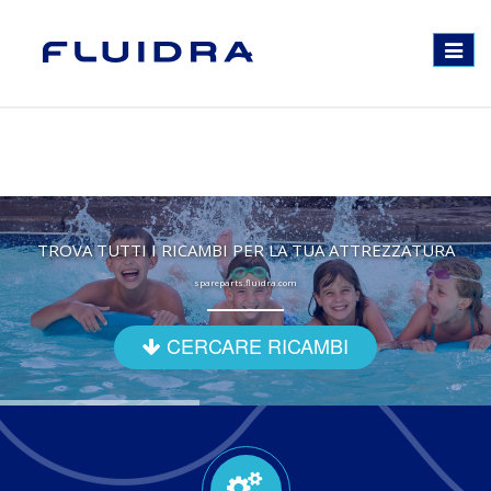
Toggle
navigat
TROVA TUTTI I RICAMBI PER LA TUA ATTREZZATURA
spareparts.fluidra.com
CERCARE RICAMBI