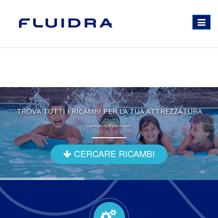
Toggle
navigat
TROVA TUTTI I RICAMBI PER LA TUA ATTREZZATURA
spareparts.fluidra.com
CERCARE RICAMBI