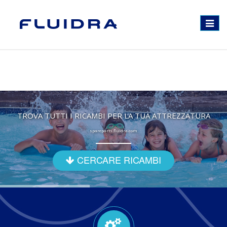
Toggle
navigat
TROVA TUTTI I RICAMBI PER LA TUA ATTREZZATURA
spareparts.fluidra.com
CERCARE RICAMBI