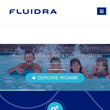
Toggle
navigat
TROVA TUTTI I RICAMBI PER LA TUA ATTREZZATURA
spareparts.fluidra.com
CERCARE RICAMBI