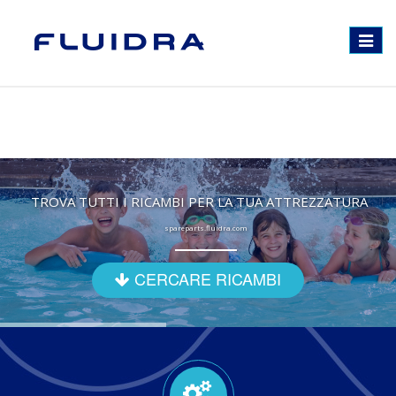
Toggle
navigat
TROVA TUTTI I RICAMBI PER LA TUA ATTREZZATURA
spareparts.fluidra.com
CERCARE RICAMBI