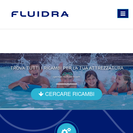
Toggle
navigat
TROVA TUTTI I RICAMBI PER LA TUA ATTREZZATURA
spareparts.fluidra.com
CERCARE RICAMBI