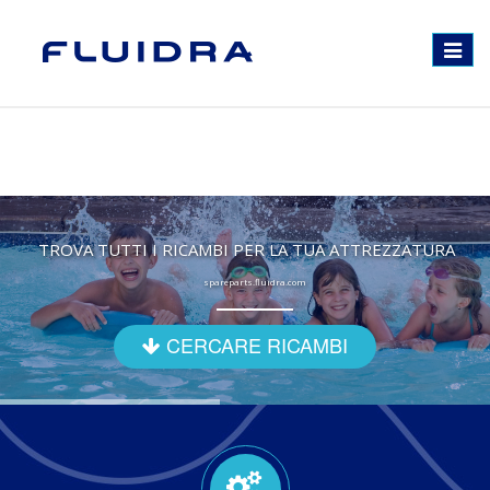
Toggle
navigat
TROVA TUTTI I RICAMBI PER LA TUA ATTREZZATURA
spareparts.fluidra.com
CERCARE RICAMBI