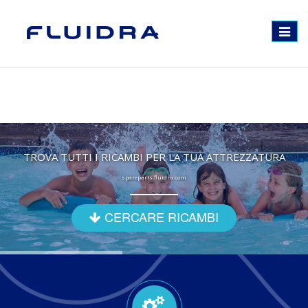
Toggle
navigat
TROVA TUTTI I RICAMBI PER LA TUA ATTREZZATURA
spareparts.fluidra.com
CERCARE RICAMBI