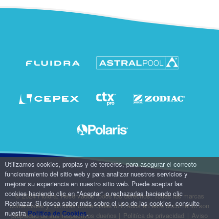
Utilizamos cookies, propias y de terceros, para asegurar el correcto
funcionamiento del sitio web y para analizar nuestros servicios y
mejorar su experiencia en nuestro sitio web. Puede aceptar las
cookies haciendo clic en "Aceptar" o rechazarlas haciendo clic
© 2024 Fluidra. Reservados todos los derechos. Todas las marcas
Rechazar. Si desea saber más sobre el uso de las cookies, consulte
comerciales y nombres comerciales utilizados en este documento son
nuestra
Política de Cookies
.
propiedad de sus respectivos dueños
|
Politíca de privacidad
|
Aviso