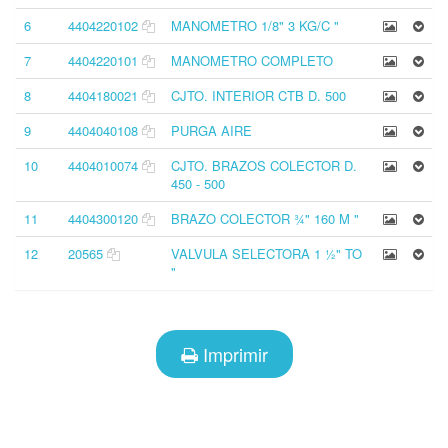
6
4404220102
MANOMETRO 1/8" 3 KG/C "
7
4404220101
MANOMETRO COMPLETO
8
4404180021
CJTO. INTERIOR CTB D. 500
9
4404040108
PURGA AIRE
10
4404010074
CJTO. BRAZOS COLECTOR D.
450 - 500
11
4404300120
BRAZO COLECTOR ¾" 160 M "
12
20565
VALVULA SELECTORA 1 ½" TO
"
Imprimir