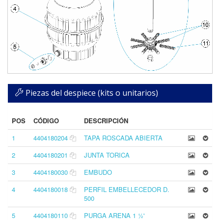
Piezas del despiece (kits o unitarios)
POS
CÓDIGO
DESCRIPCIÓN
1
4404180204
TAPA ROSCADA ABIERTA
2
4404180201
JUNTA TORICA
3
4404180030
EMBUDO
4
4404180018
PERFIL EMBELLECEDOR D.
500
5
4404180110
PURGA ARENA 1 ½'