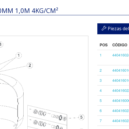
40MM 1,0M 4KG/CM²
Piezas del
POS
CÓDIGO
1
44041602
2
44041601
3
44041601
4
44041602
5
44041600
6
44041602
7
44041602