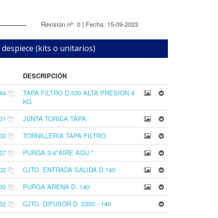
Revisión nº: 0 | Fecha: 15-09-2023
 despiece (kits o unitarios)
DESCRIPCIÓN
44
TAPA FILTRO D.530 ALTA PRESION 4
KG
01
JUNTA TORICA TAPA
03
TORNILLERIA TAPA FILTRO
27
PURGA 3/4"AIRE AGU "
02
CJTO. ENTRADA SALIDA D.140
30
PURGA ARENA D. 140
32
CJTO. DIFUSOR D. 2350 - 140